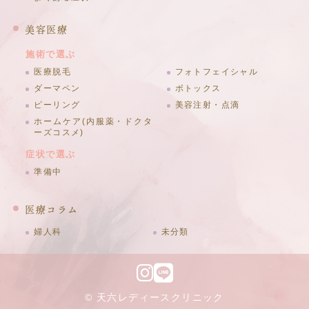
美容医療
施術で選ぶ
医療脱毛
フォトフェイシャル
ダーマペン
ボトックス
ピーリング
美容注射・点滴
ホームケア(内服薬・ドクタ
ーズコスメ)
症状で選ぶ
準備中
医療コラム
婦人科
未分類
© 天六レディースクリニック