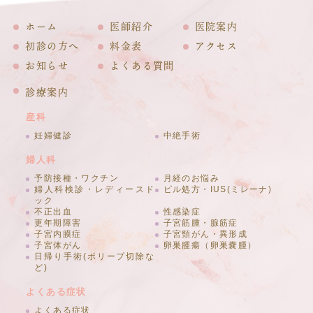
ホーム
医師紹介
医院案内
初診の方へ
料金表
アクセス
お知らせ
よくある質問
診療案内
産科
妊婦健診
中絶手術
婦人科
予防接種・ワクチン
月経のお悩み
婦人科検診・レディースド
ピル処方・IUS(ミレーナ)
ック
不正出血
性感染症
更年期障害
子宮筋腫・腺筋症
子宮内膜症
子宮頸がん・異形成
子宮体がん
卵巣腫瘍（卵巣嚢腫）
日帰り手術(ポリープ切除な
ど)
よくある症状
よくある症状