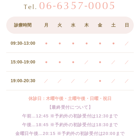
06-6357-0005
Tel.
診療時間
月
火
水
木
金
土
日
09:30-13:00
●
●
●
●
●
●
／
15:00-19:00
●
●
●
／
●
／
／
19:00-20:30
／
／
／
／
●
／
／
休診日：木曜午後・土曜午後・日曜・祝日
【最終受付について】
午前…12:45 ※予約外の初診受付は12:30まで
午後…18:45 ※予約外の初診受付は18:30まで
金曜日午後…20:15 ※予約外の初診受付は20:00まで