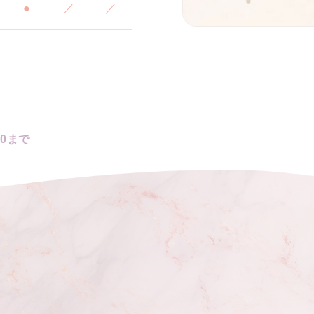
●
／
／
00まで