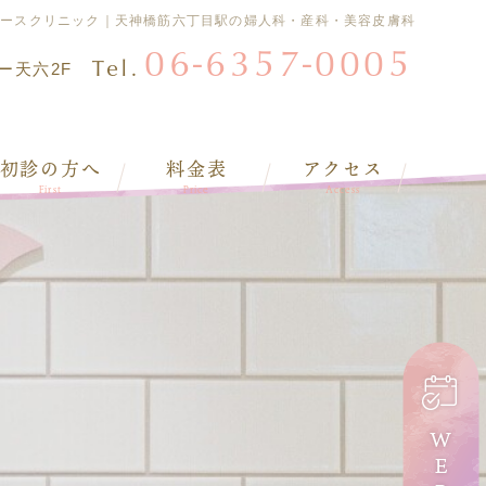
ィースクリニック｜天神橋筋六丁目駅の婦人科・産科・美容皮膚科
06-6357-0005
Tel.
ワー天六2F
初診の方へ
料金表
アクセス
First
Price
Access