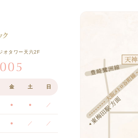
 ジオタワー天六2F
0005
金
土
日
●
●
／
●
／
／