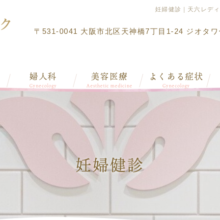
妊婦健診｜天六レデ
〒531-0041 大阪市北区天神橋7丁目1-24 ジオタ
婦人科
美容医療
よくある症状
Gynecology
Aesthetic medicine
Gynecology
妊婦健診