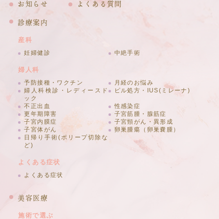
お知らせ
よくある質問
診療案内
産科
妊婦健診
中絶手術
婦人科
予防接種・ワクチン
月経のお悩み
婦人科検診・レディースド
ピル処方・IUS(ミレーナ)
ック
不正出血
性感染症
更年期障害
子宮筋腫・腺筋症
子宮内膜症
子宮頸がん・異形成
子宮体がん
卵巣腫瘍（卵巣嚢腫）
日帰り手術(ポリープ切除な
ど)
よくある症状
よくある症状
美容医療
施術で選ぶ