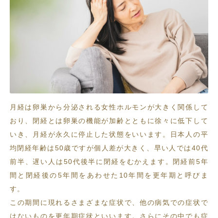
月経は卵巣から分泌される女性ホルモンが大きく関係して
おり、閉経とは卵巣の機能が加齢とともに徐々に低下して
いき、月経が永久に停止した状態をいいます。日本人の平
均閉経年齢は50歳ですが個人差が大きく、早い人では40代
前半、遅い人は50代後半に閉経をむかえます。閉経前5年
間と閉経後の5年間をあわせた10年間を更年期と呼びま
す。
この期間に現れるさまざまな症状で、他の病気での症状で
はないものを更年期症状といいます。さらにその中でも症